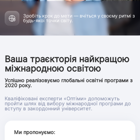
Зробіть крок до мети — вчіться у своєму ритмі з
будь-якої точки світу.
Ваша траєкторія найкращою
міжнародною освітою
Успішно реалізовуємо глобальні освітні програми з
2020 року.
Кваліфіковані експерти «Оптіми» допоможуть
пройти шлях від вибору міжнародної програми до
вступу в закордонний університет.
Ми пропонуємо: