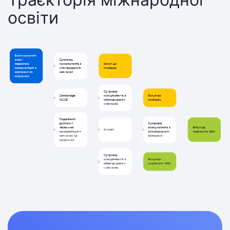
освіти
Білінгвальний
клас і
Супровід
первинна
консультанта з
Вступ до
консультація з
міжнародного
коледжу
навчання за
навчання
кордоном
Супровід
Cambridge
Вступ до
консультанта з
IGCSE
коледжу
міжнародного
навчання
Подвійний
диплом і
Супровід
первинна
консультанта з
Вступ до
A Level
консультація з
міжнародного
омріяного ЗВО
навчання за
навчання
кордоном
Супровід
Вступ до
консультанта з
омріяного ЗВО
міжнародного
навчання