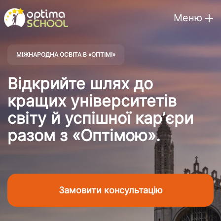
Меню
МІЖНАРОДНА ОСВІТА В «ОПТІМІ»
Відкрийте шлях до
кращих університетів
світу й успішної карʼєри
разом з «Оптімою».
Замовити консультацію